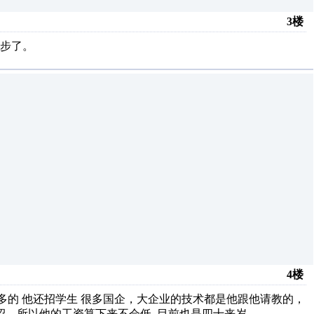
3楼
起步了。
4楼
挺多的 他还招学生 很多国企，大企业的技术都是他跟他请教的，
绍 所以他的工资算下来不会低 目前也是四十来岁