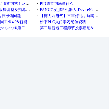
帖！及时更新在线研讨会预告
PID调节到底是什么
·
调整及招募版主公告
FANUC发那科机器人-DeviceNet通信使用手册(中文)
·
ew运行报错问题
【德力西电气】三重好礼，玩嗨夏日！
·
0&智能制造高级培训班通知！
松下PLC入门学习绝佳资料
·
®第二届智造工程师节正式起航！
第二届智造工程师节投票启动&周周有礼！
·