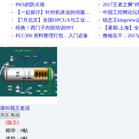
PKS的防火墙
2017王者之狮“鸡”情签到
·
·
【一起探讨】针对机床业的伺服系统发展，您的期望是什么？
中国工控网论坛版块
·
·
【7月北京】全国OPCUA与工业互联技术培训班通知！
组态王kingvi
·
·
经典！西门子内部培训PPT
【暑期-上海】全国工业4.
·
·
PLC300 资料整理打包，入门必备
撸袖实干，2017gongkong
·
·
请叫我王老湿
关注
私信
[版主]
精华：0帖
求助：0帖