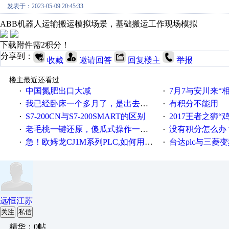
发表于：2023-05-09 20:45:33
ABB机器人运输搬运模拟场景，基础搬运工作现场模拟
下载附件需2积分！
分享到：
收藏
邀请回答
回复楼主
举报
楼主最近还看过
中国氮肥出口大减
7月7与安川来“
·
·
我已经卧床一个多月了，是出去安装机械手在高速遭遇车祸所致:大家工作都要特别注意啊
有积分不能用
·
·
S7-200CN与S7-200SMART的区别
2017王者之狮“鸡”情签到
·
·
老毛桃一键还原，傻瓜式操作一键轻松备份还原；程序为向导式安装，一键即可实现自动备份或还原系统。
没有积分怎么办
·
·
急！欧姆龙CJ1M系列PLC,如何用时间控制变频器。要求时间在组态王中可以自由输入！拜托各位大神了！
台达plc与三菱
·
·
远恒江苏
关注
私信
精华：0帖