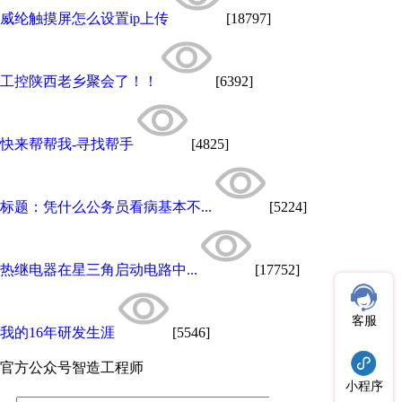
威纶触摸屏怎么设置ip上传
[18797]
工控陕西老乡聚会了！！
[6392]
快来帮帮我-寻找帮手
[4825]
标题：凭什么公务员看病基本不...
[5224]
热继电器在星三角启动电路中...
[17752]
客服
我的16年研发生涯
[5546]
官方公众号
智造工程师
小程序