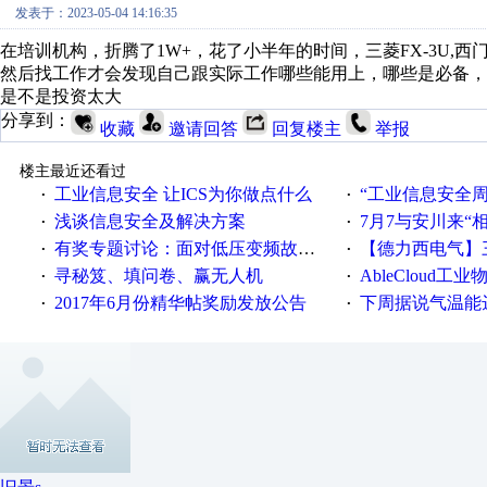
发表于：2023-05-04 14:16:35
在培训机构，折腾了1W+，花了小半年的时间，三菱FX-3U,西门子SMAR
然后找工作才会发现自己跟实际工作哪些能用上，哪些是必备，
是不是投资太大
分享到：
收藏
邀请回答
回复楼主
举报
楼主最近还看过
工业信息安全 让ICS为你做点什么
“工业信息安全周之我见”
·
·
浅谈信息安全及解决方案
7月7与安川来“
·
·
有奖专题讨论：面对低压变频故障，老手是这样解决的！
【德力西电气】三
·
·
寻秘笈、填问卷、赢无人机
AbleCloud工业物
·
·
2017年6月份精华帖奖励发放公告
下周据说气温能
·
·