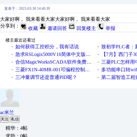
发表于：2023-03-30 14:40:39
大家好啊， 我来看看大家大家好啊， 我来看看大家
分享到：
收藏
邀请回答
回复楼主
举报
楼主最近还看过
如何获得工控积分，我有话说
致初学PLC者：新人学
·
·
急求RSLogix5000V16简体中文版！！！急急急
【7月】西门子300/400P
·
·
合信MagicWorksSCADA软件免费下载，好礼相送，并提供技术支持，永久免费！
三菱PLC怎样
·
·
三菱FX1N-40MR-001可编程控制器输入端口故障维修一例
多功能串口转wifi/以太网转WIFI/串口转以太网/w
·
·
三冲量调节还是普通PID呢？
第二届智造工程师节投
·
·
ac米兰
关注
私信
精华：4帖
求助：0帖