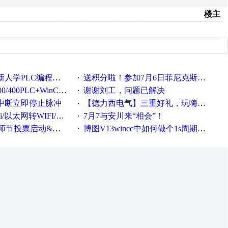
楼主
PLC编程的心得体会
送积分啦！参加7月6日菲尼克斯在线研讨会即得
·
LC+WinCC技术培训班通知！
谢谢刘工，问题已解决
·
用中断立即停止脉冲
【德力西电气】三重好礼，玩嗨夏日！
·
ifi转串口/以太网转串口/wifi转以太网模块配置方法
7月7与安川来“相会”！
·
票启动&周周有礼！
博图V13wincc中如何做个1s周期循环的脚本
·