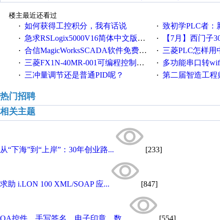
楼主最近还看过
如何获得工控积分，我有话说
致初学PLC者：新人学
·
·
急求RSLogix5000V16简体中文版！！！急急急
【7月】西门子300/400P
·
·
合信MagicWorksSCADA软件免费下载，好礼相送，并提供技术支持，永久免费！
三菱PLC怎样
·
·
三菱FX1N-40MR-001可编程控制器输入端口故障维修一例
多功能串口转wifi/以太网转WIFI/串口转以太网/w
·
·
三冲量调节还是普通PID呢？
第二届智造工程师节投
·
·
热门招聘
相关主题
从“下海”到“上岸”：30年创业路...
[233]
求助 i.LON 100 XML/SOAP 应...
[847]
OA控件、手写答名、电子印章、数...
[554]