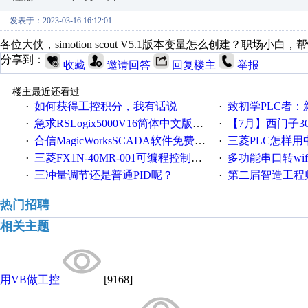
发表于：2023-03-16 16:12:01
各位大侠，simotion scout V5.1版本变量怎么创建？职场小
分享到：
收藏
邀请回答
回复楼主
举报
楼主最近还看过
如何获得工控积分，我有话说
致初学PLC者：新人学
·
·
急求RSLogix5000V16简体中文版！！！急急急
【7月】西门子300/400P
·
·
合信MagicWorksSCADA软件免费下载，好礼相送，并提供技术支持，永久免费！
三菱PLC怎样
·
·
三菱FX1N-40MR-001可编程控制器输入端口故障维修一例
多功能串口转wifi/以太网转WIFI/串口转以太网/w
·
·
三冲量调节还是普通PID呢？
第二届智造工程师节投
·
·
热门招聘
相关主题
用VB做工控
[9168]