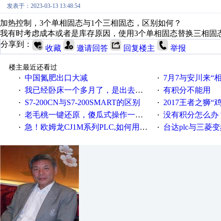
发表于：2023-03-13 13:48:54
加热控制，3个单相固态与1个三相固态，区别如何？
我有时考虑成本或者是库存原因，使用3个单相固态替换三相固
分享到：
收藏
邀请回答
回复楼主
举报
楼主最近还看过
中国氮肥出口大减
7月7与安川来“
·
·
我已经卧床一个多月了，是出去安装机械手在高速遭遇车祸所致:大家工作都要特别注意啊
有积分不能用
·
·
S7-200CN与S7-200SMART的区别
2017王者之狮“鸡”情签到
·
·
老毛桃一键还原，傻瓜式操作一键轻松备份还原；程序为向导式安装，一键即可实现自动备份或还原系统。
没有积分怎么办
·
·
急！欧姆龙CJ1M系列PLC,如何用时间控制变频器。要求时间在组态王中可以自由输入！拜托各位大神了！
台达plc与三菱
·
·