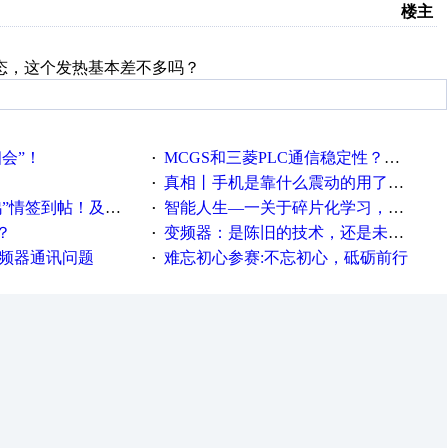
楼主
态，这个发热基本差不多吗？
相会”！
MCGS和三菱PLC通信稳定性？？？
·
真相丨手机是靠什么震动的用了这么多年才知道！
·
帖！及时更新在线研讨会预告
智能人生—一关于碎片化学习，看这一篇就够了！
·
？
变频器：是陈旧的技术，还是未来的幕后英雄？
·
变频器通讯问题
难忘初心参赛:不忘初心，砥砺前行
·