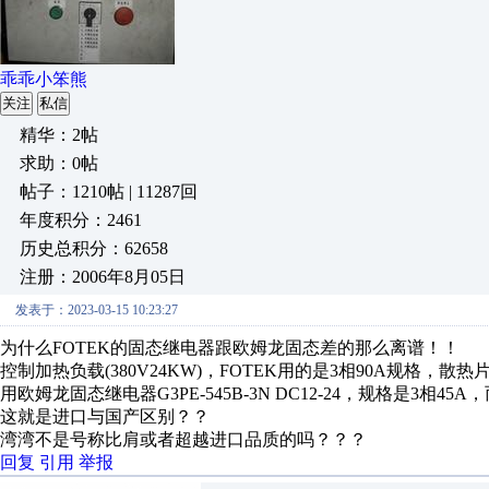
乖乖小笨熊
关注
私信
精华：2帖
求助：0帖
帖子：1210帖 | 11287回
年度积分：2461
历史总积分：62658
注册：2006年8月05日
发表于：2023-03-15 10:23:27
为什么FOTEK的固态继电器跟欧姆龙固态差的那么离谱！！
控制加热负载(380V24KW)，FOTEK用的是3相90A规格
用欧姆龙固态继电器G3PE-545B-3N DC12-24，规格是3相
这就是进口与国产区别？？
湾湾不是号称比肩或者超越进口品质的吗？？？
回复
引用
举报