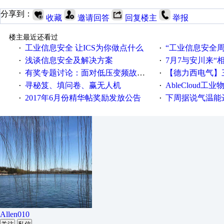
分享到：
收藏
邀请回答
回复楼主
举报
楼主最近还看过
工业信息安全 让ICS为你做点什么
“工业信息安全周之我见”
·
·
浅谈信息安全及解决方案
7月7与安川来“
·
·
有奖专题讨论：面对低压变频故障，老手是这样解决的！
【德力西电气】三
·
·
寻秘笈、填问卷、赢无人机
AbleCloud工业物
·
·
2017年6月份精华帖奖励发放公告
下周据说气温能
·
·
Allen010