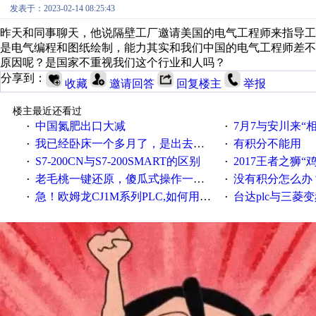
发表于：2023-02-14 08:25:43
昨天和同事聊天，他说隔壁工厂邀请美国的电气工程师来指导工
是电气编程和图纸绘制，能力其实和我们中国的电气工程师差
原因呢？是国家不重视我们这个行业和人吗？
分享到：
收藏
邀请回答
回复楼主
举报
楼主最近还看过
中国氮肥出口大减
7月7与安川来“
·
·
我已经卧床一个多月了，是出去安装机械手在高速遭遇车祸所致:大家工作都要特别注意啊
有积分不能用
·
·
S7-200CN与S7-200SMART的区别
2017王者之狮“鸡”情签到
·
·
老毛桃一键还原，傻瓜式操作一键轻松备份还原；程序为向导式安装，一键即可实现自动备份或还原系统。
没有积分怎么办
·
·
急！欧姆龙CJ1M系列PLC,如何用时间控制变频器。要求时间在组态王中可以自由输入！拜托各位大神了！
台达plc与三菱
·
·