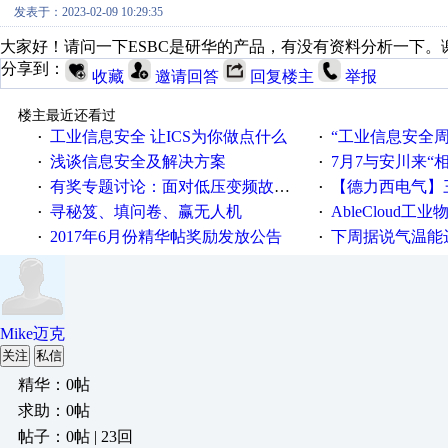
发表于：2023-02-09 10:29:35
大家好！请问一下ESBC是研华的产品，有没有资料分析一下。
分享到：
收藏
邀请回答
回复楼主
举报
楼主最近还看过
工业信息安全 让ICS为你做点什么
“工业信息安全周之我见”
·
·
浅谈信息安全及解决方案
7月7与安川来“
·
·
有奖专题讨论：面对低压变频故障，老手是这样解决的！
【德力西电气】三
·
·
寻秘笈、填问卷、赢无人机
AbleCloud工业物
·
·
2017年6月份精华帖奖励发放公告
下周据说气温能
·
·
Mike迈克
关注
私信
精华：0帖
求助：0帖
帖子：0帖 | 23回