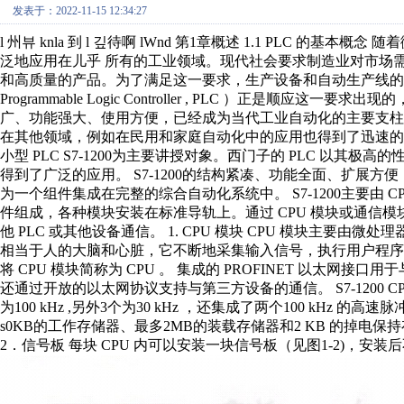
发表于：2022-11-15 12:34:27
l 州뷰 knla 到 l 깊待啊 lWnd 第1章概述 1.1 PLC
泛地应用在儿乎 所有的工业领域。现代社会要求制造业对市场
和高质量的产品。为了满足这一要求，生产设备和自动生产线
Programmable Logic Controller , PLC ）正是
广、功能强大、使用方便，已经成为当代工业自动化的主要支柱
在其他领域，例如在民用和家庭自动化中的应用也得到了迅速的发展。
小型 PLC S7-1200为主要讲授对象。西门子的 PLC 以
得到了广泛的应用。 S7-1200的结构紧凑、功能全面、扩展方
为一个组件集成在完整的综合自动化系统中。 S7-1200主要由 C
件组成，各种模块安装在标准导轨上。通过 CPU 模块或通信模
他 PLC 或其他设备通信。 1. CPU 模块 CPU 模块主要由微处
相当于人的大脑和心脏，它不断地采集输入信号，执行用户程序，
将 CPU 模块简称为 CPU 。 集成的 PROFINET 以太网接
还通过开放的以太网协议支持与第三方设备的通信。 S7-1200 
为100 kHz ,另外3个为30 kHz ，还集成了两个100 kHz 的
s0KB的工作存储器、最多2MB的装载存储器和2 KB 的掉电保持
2．信号板 每块 CPU 内可以安装一块信号板（见图1-2)，安装