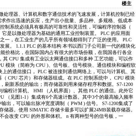
楼主
 的基本概念 随着微处理器、计算机和数字通信技术的飞速发展，计算机控制已经
需求作出迅速的反应，生产出小批量、多品种、多规格、低成本
的控制系统必须具有极高的可靠性和灵活性，可编程序控制器（
顺应这一要求出现的，它是以微处理器为基础的通用工业控制装置。 PLC 的应用面
之一，在工业生产的几乎所有领域都得到了广泛的使用。 PLC
 1.1.1 PLC 的基本结构 本书以西门子公司新一代的模块化
其极高的性能价格比，在国际国内占有很大的市场份额，在我国各行各业
便，其 CPU 集成有工业以太网通信接口和多种 工艺功能，可以作
PU 模块（简称为 CPU )、信号板、信号模块、通信模块和编程软
块上的通信接口， PLC 被连接到通信网络上，可以与计算机、其
理器（ CPU 芯片）和存储器组成。在 PLC 控制系统中， CPU 模块
刷新系统的输出；而存储器则用来储存程序和数据。S7-1200
口用于与编程计算机、 HMI （人机界面）、其他 PLC 的通信。此外它
CPU （见图1-1）集成有6个高速计数器。其中3个的最高输入频率
高速脉冲输出，可以输出脉冲宽度调制（ PWM ) 信号。 S7-1200集成了
存储器。使用 SIMATIC 存储卡最多可以扩展24MB装载存储器。
后不会改变 CPU 的外形和体积。 n 有两种型号的信号板，一