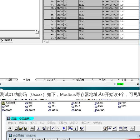
测试01功能码（0xxxx）如下，Modbus寄存器地址从0开始读4个，可