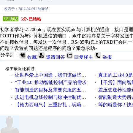
发表于：2012-04-09 16:00:05
求助帖
5分-已结帖
初学者学习s7-200plc，现在要实现plc与计算机的通信，接口
PORT1作为与计算机通信的端口，plc中的程序是关于字符发送中断
不到接收信息，每发送一次信息，RS485电缆上的TXD灯会
问题？设置的问题还是程序的问题？紧急求助~
分享到：
收藏
邀请回答
回复楼主
举报
楼主最近还看过
让世界爱上中国造，我们该做些什么
真正的工业4.0是
·
·
“工业4.0”推动智能控制产品的需求
【干货】面向智
·
·
智能制造的目标及需要克服的五个障碍
差压变送器性能达
·
·
步进电机总线控制与脉冲控制优缺点
智能制造大势所趋
·
·
【德力西电气】三重好礼，玩嗨夏日！
等的就是你！快来领
·
·