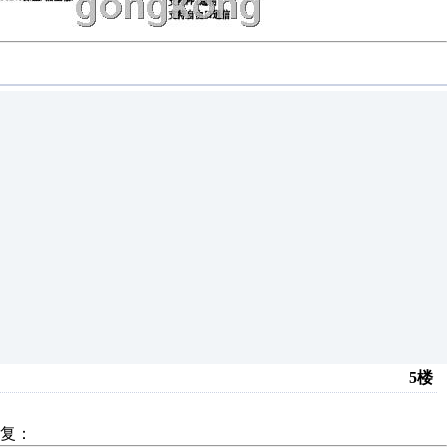
5楼
复：