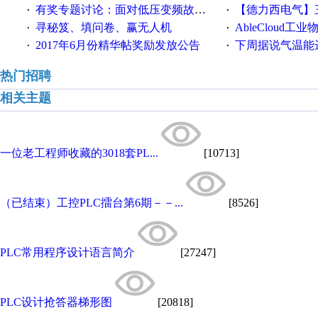
有奖专题讨论：面对低压变频故障，老手是这样解决的！
【德力西电气】三
·
·
寻秘笈、填问卷、赢无人机
AbleCloud工业物
·
·
2017年6月份精华帖奖励发放公告
下周据说气温能
·
·
热门招聘
相关主题
一位老工程师收藏的3018套PL...
[10713]
（已结束）工控PLC擂台第6期－－...
[8526]
PLC常用程序设计语言简介
[27247]
PLC设计抢答器梯形图
[20818]