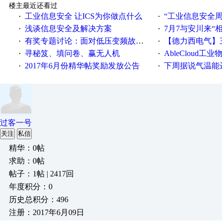
楼主最近还看过
工业信息安全 让ICS为你做点什么
“工业信息安全周之我见”
·
·
浅谈信息安全及解决方案
7月7与安川来“
·
·
有奖专题讨论：面对低压变频故障，老手是这样解决的！
【德力西电气】三
·
·
寻秘笈、填问卷、赢无人机
AbleCloud工业物
·
·
2017年6月份精华帖奖励发放公告
下周据说气温能
·
·
过客一号
关注
私信
精华：0帖
求助：0帖
帖子：1帖 | 2417回
年度积分：0
历史总积分：496
注册：2017年6月09日