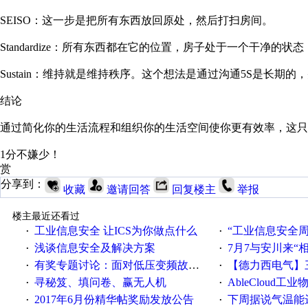
SEISO：这一步是把所有东西放回原处，然后打扫房间。
Standardize：所有东西都在它的位置，房子处于一个干
Sustain：维持就是维持秩序。这个想法是通过沟通5S是长
结论
通过简化你的生活流程和组织你的生活空间使你更有效率，这
1分不嫌少！
赏
分享到：
收藏
邀请回答
回复楼主
举报
楼主最近还看过
工业信息安全 让ICS为你做点什么
“工业信息安全周之我见”
·
·
浅谈信息安全及解决方案
7月7与安川来“
·
·
有奖专题讨论：面对低压变频故障，老手是这样解决的！
【德力西电气】三
·
·
寻秘笈、填问卷、赢无人机
AbleCloud工业物
·
·
2017年6月份精华帖奖励发放公告
下周据说气温能
·
·