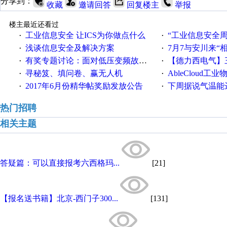
分享到：
收藏
邀请回答
回复楼主
举报
楼主最近还看过
工业信息安全 让ICS为你做点什么
“工业信息安全周之我见”
·
·
浅谈信息安全及解决方案
7月7与安川来“
·
·
有奖专题讨论：面对低压变频故障，老手是这样解决的！
【德力西电气】三
·
·
寻秘笈、填问卷、赢无人机
AbleCloud工业物
·
·
2017年6月份精华帖奖励发放公告
下周据说气温能
·
·
热门招聘
相关主题
答疑篇：可以直接报考六西格玛...
[21]
【报名送书籍】北京-西门子300...
[131]