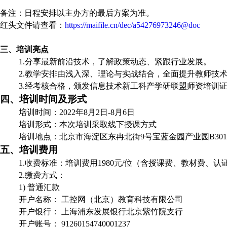
备注：日程安排以主办方的最后方案为准。
红头文件请查看：
https://maifile.cn/dec/a54276973246@doc
三、
培训亮点
1.分享最新前沿技术，了解政策动态、紧跟行业发展。
2.教学安排由浅入深、理论与实战结合，全面提升教师技
3.经考核合格，颁发信息技术新工科产学研联盟师资培训
四、培训时间及形式
培训时间：2022年
8
月
2
日
-8
月
6
日
培训形式：本次培训采取线下授课方式
培训地点：北京市海淀区东冉北街9号宝蓝金园产业园B
301
五、
培训费用
1.收费标准：培训费用1980元/位（含授课费、教材费、
2.缴费方式：
1) 普通汇款
开户名称：
工控网（北京）教育科技有限公司
开户银行：
上海浦东发展银行北京紫竹院支行
开户账号：
91260154740001237