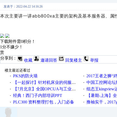
发表于：2022-04-22 14:16:26
本次主要讲一讲abb800xa主要的架构及基本服务器、
下载附件需0积分！
1分不嫌少！
赏
分享到：
收藏
邀请回答
回复楼主
举报
楼主最近还看过
PKS的防火墙
2017王者之狮“鸡”情签到
·
·
【一起探讨】针对机床业的伺服系统发展，您的期望是什么？
中国工控网论坛版块
·
·
【7月北京】全国OPCUA与工业互联技术培训班通知！
组态王kingvi
·
·
经典！西门子内部培训PPT
【暑期-上海】全国工业4.
·
·
PLC300 资料整理打包，入门必备
撸袖实干，2017gongkong
·
·