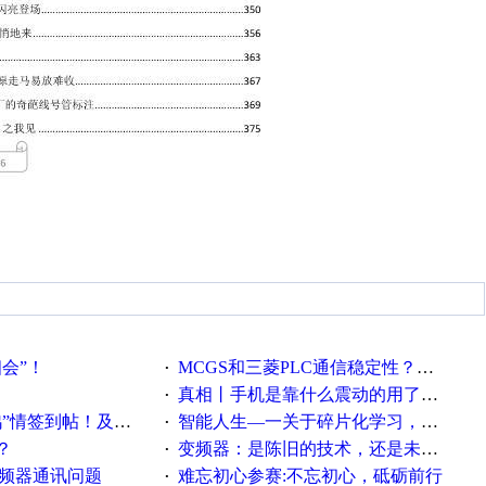
相会”！
MCGS和三菱PLC通信稳定性？？？
·
真相丨手机是靠什么震动的用了这么多年才知道！
·
帖！及时更新在线研讨会预告
智能人生—一关于碎片化学习，看这一篇就够了！
·
？
变频器：是陈旧的技术，还是未来的幕后英雄？
·
变频器通讯问题
难忘初心参赛:不忘初心，砥砺前行
·