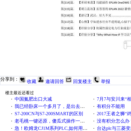
分享到：
收藏
邀请回答
回复楼主
举报
楼主最近还看过
中国氮肥出口大减
7月7与安川来“
·
·
我已经卧床一个多月了，是出去安装机械手在高速遭遇车祸所致:大家工作都要特别注意啊
有积分不能用
·
·
S7-200CN与S7-200SMART的区别
2017王者之狮“鸡”情签到
·
·
老毛桃一键还原，傻瓜式操作一键轻松备份还原；程序为向导式安装，一键即可实现自动备份或还原系统。
没有积分怎么办
·
·
急！欧姆龙CJ1M系列PLC,如何用时间控制变频器。要求时间在组态王中可以自由输入！拜托各位大神了！
台达plc与三菱
·
·