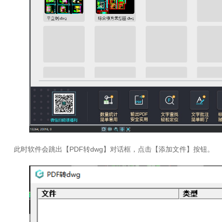
此时软件会跳出【PDF转dwg】对话框，点击【添加文件】按钮。