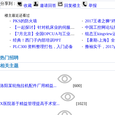
分享到：
收藏
邀请回答
回复楼主
举报
楼主最近还看过
PKS的防火墙
2017王者之狮“鸡”情签到
·
·
【一起探讨】针对机床业的伺服系统发展，您的期望是什么？
中国工控网论坛版块
·
·
【7月北京】全国OPCUA与工业互联技术培训班通知！
组态王kingvi
·
·
经典！西门子内部培训PPT
【暑期-上海】全国工业4.
·
·
PLC300 资料整理打包，入门必备
撸袖实干，2017gongkong
·
·
热门招聘
相关主题
洛阳某轮拖拉机配件厂用精益...
[600]
X医院基于精益管理提高手术室...
[1023]