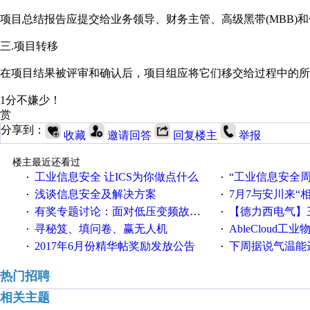
项目总结报告应提交给业务领导、财务主管、高级黑带(MBB
三.项目转移
在项目结果被评审和确认后，项目组应将它们移交给过程中的所
1分不嫌少！
赏
分享到：
收藏
邀请回答
回复楼主
举报
楼主最近还看过
工业信息安全 让ICS为你做点什么
“工业信息安全周之我见”
·
·
浅谈信息安全及解决方案
7月7与安川来“
·
·
有奖专题讨论：面对低压变频故障，老手是这样解决的！
【德力西电气】三
·
·
寻秘笈、填问卷、赢无人机
AbleCloud工业物
·
·
2017年6月份精华帖奖励发放公告
下周据说气温能
·
·
热门招聘
相关主题