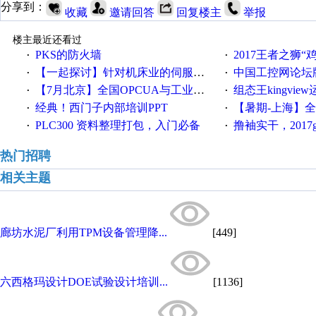
分享到：
收藏
邀请回答
回复楼主
举报
楼主最近还看过
PKS的防火墙
2017王者之狮“鸡”情签到
·
·
【一起探讨】针对机床业的伺服系统发展，您的期望是什么？
中国工控网论坛版块
·
·
【7月北京】全国OPCUA与工业互联技术培训班通知！
组态王kingvi
·
·
经典！西门子内部培训PPT
【暑期-上海】全国工业4.
·
·
PLC300 资料整理打包，入门必备
撸袖实干，2017gongkong
·
·
热门招聘
相关主题
廊坊水泥厂利用TPM设备管理降...
[449]
六西格玛设计DOE试验设计培训...
[1136]