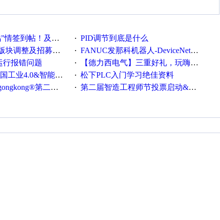
帖！及时更新在线研讨会预告
PID调节到底是什么
·
调整及招募版主公告
FANUC发那科机器人-DeviceNet通信使用手册(中文)
·
ew运行报错问题
【德力西电气】三重好礼，玩嗨夏日！
·
0&智能制造高级培训班通知！
松下PLC入门学习绝佳资料
·
®第二届智造工程师节正式起航！
第二届智造工程师节投票启动&周周有礼！
·