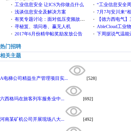
工业信息安全 让ICS为你做点什么
“工业信息安全周之我见”
·
·
浅谈信息安全及解决方案
7月7与安川来“
·
·
有奖专题讨论：面对低压变频故障，老手是这样解决的！
【德力西电气】三
·
·
寻秘笈、填问卷、赢无人机
AbleCloud工业物
·
·
2017年6月份精华帖奖励发放公告
下周据说气温能
·
·
热门招聘
相关主题
A电梯公司精益生产管理项目实...
[528]
六西格玛在旅客列车服务业中...
[692]
河南某矿机公司开展现场八大...
[492]