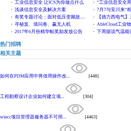
工业信息安全 让ICS为你做点什么
“工业信息安全周之我见”
·
·
浅谈信息安全及解决方案
7月7与安川来“
·
·
有奖专题讨论：面对低压变频故障，老手是这样解决的！
【德力西电气】三
·
·
寻秘笈、填问卷、赢无人机
AbleCloud工业物
·
·
2017年6月份精华帖奖励发放公告
下周据说气温能
·
·
热门招聘
相关主题
如何在PDM应用中将借用操作改...
[448]
工程勘察设计企业如何建立项...
[304]
wincc项目管理器服务器不可用...
[4463]