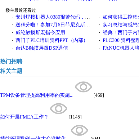
楼主最近还看过
安川焊接机器人0380报警代码，位置未确认，怎么解决？
如何获得工控积
·
·
送积分啦！参加7月6日菲尼克斯在线研讨会即得
实习总结与感想(个人感想，来
·
·
威纶触摸屏宏指令应用
经典！西门子内部
·
·
西门子PLC培训资料PPT（内部）
PLC300 资料
·
·
台达B触摸屏跟DSP通信
FANUC机器人
·
·
热门招聘
相关主题
TPM设备管理提高利用率的实施...
[469]
如何开展FMEA工作？
[1145]
精益管理案例:一汽大众准时化...
[504]