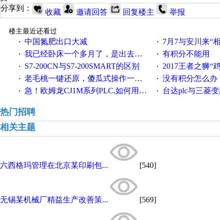
分享到：
收藏
邀请回答
回复楼主
举报
楼主最近还看过
中国氮肥出口大减
7月7与安川来“
·
·
我已经卧床一个多月了，是出去安装机械手在高速遭遇车祸所致:大家工作都要特别注意啊
有积分不能用
·
·
S7-200CN与S7-200SMART的区别
2017王者之狮“鸡”情签到
·
·
老毛桃一键还原，傻瓜式操作一键轻松备份还原；程序为向导式安装，一键即可实现自动备份或还原系统。
没有积分怎么办
·
·
急！欧姆龙CJ1M系列PLC,如何用时间控制变频器。要求时间在组态王中可以自由输入！拜托各位大神了！
台达plc与三菱
·
·
热门招聘
相关主题
六西格玛管理在北京某印刷包...
[540]
无锡某机械厂精益生产改善策...
[569]