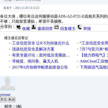
发表于：2021-11-05 13:12:25
各位大侠，哪位有台达伺服驱动器ADS-A2-0721-E或相关
不够，只能发普通贴，希望不吝赐教。
分享到：
收藏
邀请回答
回复楼主
举报
楼主最近还看过
工业信息安全 让ICS为你做点什么
“工业信息安全周之我见”
·
·
浅谈信息安全及解决方案
7月7与安川来“
·
·
有奖专题讨论：面对低压变频故障，老手是这样解决的！
【德力西电气】三
·
·
寻秘笈、填问卷、赢无人机
AbleCloud工业物
·
·
2017年6月份精华帖奖励发放公告
下周据说气温能
·
·
yerone
关注
私信
精华：0帖