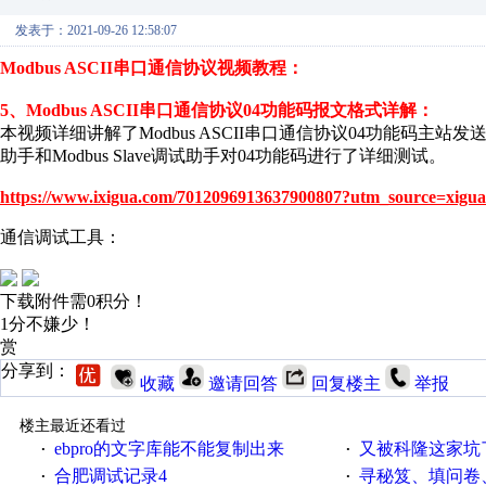
发表于：2021-09-26 12:58:07
Modbus ASCII串口通信协议视频教程：
5、Modbus ASCII串口通信协议04功能码报文格式详解：
本视频详细讲解了Modbus ASCII串口通信协议04功能码
助手和Modbus Slave调试助手对04功能码进行了详细测试。
https://www.ixigua.com/7012096913637900807?utm_source=xigua
通信调试工具：
下载附件需0积分！
1分不嫌少！
赏
分享到：
收藏
邀请回答
回复楼主
举报
楼主最近还看过
ebpro的文字库能不能复制出来
又被科隆这家坑
·
·
合肥调试记录4
寻秘笈、填问卷
·
·