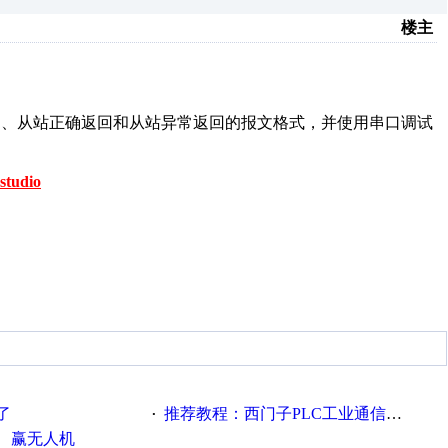
楼主
主站发送、从站正确返回和从站异常返回的报文格式，并使用串口调试
studio
了
推荐教程：西门子PLC工业通信完全精通教程
·
、赢无人机