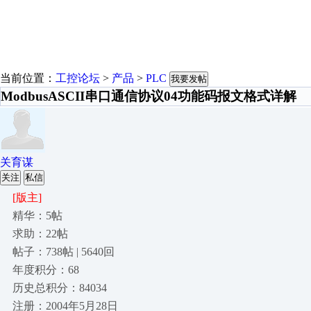
当前位置：
工控论坛
>
产品
>
PLC
我要发帖
ModbusASCII串口通信协议04功能码报文格式详解
关育谋
关注
私信
[版主]
精华：5帖
求助：22帖
帖子：738帖 | 5640回
年度积分：68
历史总积分：84034
注册：2004年5月28日