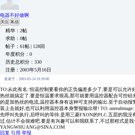
电器不好做啊
关注
私信
精华：2帖
求助：0帖
帖子：61帖 | 128回
年度积分：0
历史总积分：330
注册：2003年5月16日
发表于：2003-05-24 19:39:00
TO:从此有名: 恒温控制要看你的正负偏差多少了,要是可以允许
热丝就搞定了.要是恒温要求很高,那可就要用温控器配合可控硅
的是加热丝的电流,温控器本身有这种可支持的输出.至于自动报
装上去就好,也可以利用温控器本身警报输出呀! TO: unrealim
先呼叫先执行,后呼叫的等待.是用三菱FXON的PLC.五层的我
过.估计不会很难吧.要是有兴趣可以和我联系了,不过那程式是我一年
YANGWHUANG@SINA.COM
回复
引用
举报