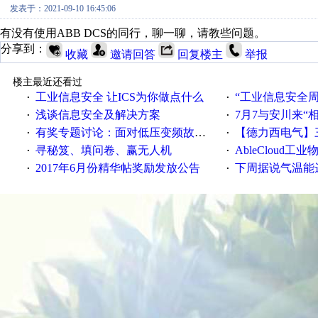
发表于：2021-09-10 16:45:06
有没有使用ABB DCS的同行，聊一聊，请教些问题。
分享到：
收藏
邀请回答
回复楼主
举报
楼主最近还看过
工业信息安全 让ICS为你做点什么
“工业信息安全周之我见”
·
·
浅谈信息安全及解决方案
7月7与安川来“
·
·
有奖专题讨论：面对低压变频故障，老手是这样解决的！
【德力西电气】三
·
·
寻秘笈、填问卷、赢无人机
AbleCloud工业物
·
·
2017年6月份精华帖奖励发放公告
下周据说气温能
·
·