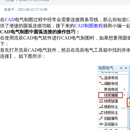
发表于：2021-06-22 17:12:08
在
CAD
电气制图过程中经常会需要连接两条导线，那么你知道
C
供了便捷的圆弧连接功能，接下来的
CAD
制图教程
就和小编一
CAD
电气制图中圆弧连接的操作技巧：
在使用浩辰CAD电气软件进行CAD电气制图时，如果想要用
下：
首先打开浩辰
CAD
电气软件，然后在浩辰电气工具箱中找到并
连接
】。如下图所示：