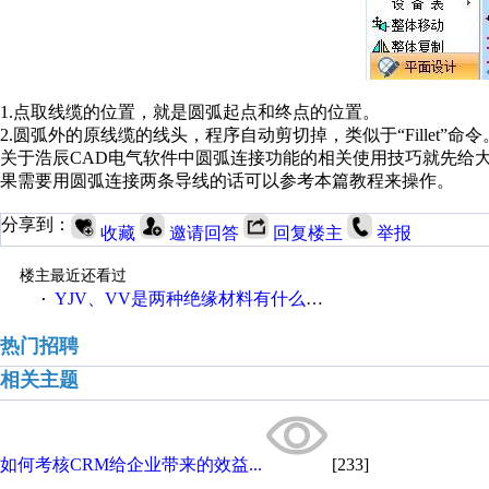
1.
点取线缆的位置，就是圆弧起点和终点的位置。
2.
圆弧外的原线缆的线头，程序自动剪切掉，类似于“Fillet”命令
关于
浩辰
CAD
电气软件中圆弧连接功能的相关使用技巧就先给
果需要用圆弧连接两条导线的话可以参考本篇教程来操作。
分享到：
收藏
邀请回答
回复楼主
举报
楼主最近还看过
YJV、VV是两种绝缘材料有什么不同
·
热门招聘
相关主题
如何考核CRM给企业带来的效益...
[233]