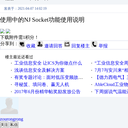
发表于：2021-04-07 14:02:19
使用中的
NJ Socket
功能使用说明
下载附件需1积分！
分享到：
收藏
邀请回答
回复楼主
举报
楼主最近还看过
工业信息安全 让ICS为你做点什么
“工业信息安全周之我见”
·
·
浅谈信息安全及解决方案
7月7与安川来“
·
·
有奖专题讨论：面对低压变频故障，老手是这样解决的！
【德力西电气】三
·
·
寻秘笈、填问卷、赢无人机
AbleCloud工业物
·
·
2017年6月份精华帖奖励发放公告
下周据说气温能
·
·
zourongrong
关注
私信