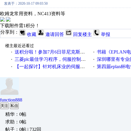
发表于：2020-10-17 09:03:50
欧姆龙常用资料，NC413资料等
下载附件需1积分！
分享到：
收藏
邀请回答
回复楼主
举报
楼主最近还看过
送积分啦！参加7月6日菲尼克斯在线研讨会即得
书籍《EPLAN
·
·
三菱plc最佳学习程序，伺服控制，各种报警，注释详细，看的懂，学得快！
深圳哪里有专业
·
·
【一起探讨】针对机床业的伺服系统发展，您的期望是什么？
第四届eplan杯电气
·
·
function888
关注
私信
精华：0帖
求助：0帖
帖子：0帖 | 732回