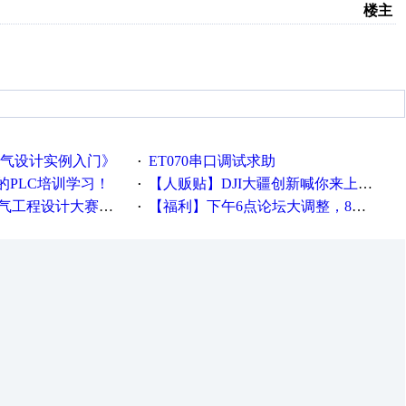
楼主
电气设计实例入门》
ET070串口调试求助
·
的PLC培训学习！
【人贩贴】DJI大疆创新喊你来上班啦~~~
·
工程设计大赛报名啦！！！
【福利】下午6点论坛大调整，8点服务器内存升级
·