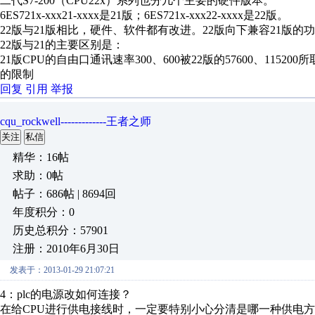
二代S7-200（CPU22x）系列也分几个主要的硬件版本。
6ES721x-xxx21-xxxx是21版；6ES721x-xxx22-xxxx是22版。
22版与21版相比，硬件、软件都有改进。22版向下兼容21版的
22版与21的主要区别是：
21版CPU的自由口通讯速率300、600被22版的57600、1152
的限制
回复
引用
举报
cqu_rockwell-------------王者之师
关注
私信
精华：16帖
求助：0帖
帖子：686帖 | 8694回
年度积分：0
历史总积分：57901
注册：2010年6月30日
发表于：2013-01-29 21:07:21
4：plc的电源改如何连接？
在给CPU进行供电接线时，一定要特别小心分清是哪一种供电方式，