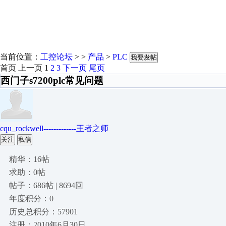
当前位置：
工控论坛
> >
产品
>
PLC
我要发帖
首页
上一页
1
2
3
下一页
尾页
西门子s7200plc常见问题
cqu_rockwell-------------王者之师
关注
私信
精华：16帖
求助：0帖
帖子：686帖 | 8694回
年度积分：0
历史总积分：57901
注册：2010年6月30日