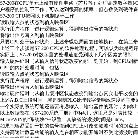
S7-200在CPU单元上设有硬件电路（芯片等）处理高速数字
户程序的控制下工作，可以达到很高的频率；但点数受到硬件资
S7-200 CPU按照以下机制循环工作：
读取输入点的状态到输入映像区
执行用户程序，进行逻辑运算，得到输出信号的新状态
将输出信号写入到输出映像区
只要CPU处于运行状态，上述步骤就周而复始地执行。在第二步
上述三个步骤是S7-200 CPU的软件处理过程，可以认为就是程
实际上，S7-200对数字量的处理速度受到以下几个因素的限制：
输入硬件延时（从输入信号状态改变的那一刻开始，到CPU刷
CPU的内部处理时间，包括：
读取输入点的状态到输入映像区
执行用户程序，进行逻辑运算，得到输出信号的新状态
将输出信号写入到输出映像区
输出硬件延时（从输出缓冲区状态改变到输出点真实电平改变的
上述A,B,C三段时间，就是限制PLC处理数字量响应速度的主要
一个实际的系统可能还需要考虑输入、输出器件的延时，如输出
以上数据都在《S7-200系统手册》中标明，这里只是列表比较
Micro/WIN的“系统块”中设置，其缺省的滤波时间是6.4ms。
如果把容易受到干扰的信号接到CPU上可改变滤波时间的DI点
支持高速计数器功能的输入点在相应功能开通时不受此滤波时