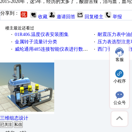
2015-2020年，这5年，经历的太多了，酸甜苦辣，泪与血，
分享到：
收藏
邀请回答
回复楼主
举报
楼主最近还看过
01R406.温度仪表安装图​集
耐震压力表中油
·
·
金属转子流量计分类
压力表选型注意
·
·
威纶通用485连接智能仪表进行数据采集，地址不连续如何进行资料取样？
西门子PLC培训
·
·
客服
小程序
公众号
三维组态设计
已关注
私信