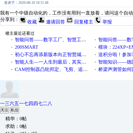
发表于：2020-08-18 10:31:48
我有一个中级自动化的，工作没有用到一直放着，请问这个自动
分享到：
收藏
邀请回答
回复楼主
举报
楼主最近还看过
智能问答——数字工厂、智慧工厂和智能制造三者的区别是什么？
智能问答——数字化工厂与传
·
·
200SMART
模块：224XP+EM223+EM231+EM2
·
·
初心不忘再添新版本向正智慧城市云展厅3.0版亮相
送积分啦！参加7月6日
·
·
智能人生—一人生到最后，其实拼的都是人品
智能知识——德国工业崛起过
·
·
CAM控制器凸轮邦定、飞剪、追剪等C功能块
桥梁声测管如何固定
·
·
一三六五一七四四七二八
关注
私信
精华：0帖
求助：0帖