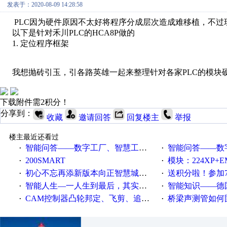
发表于：2020-08-09 14:28:58
PLC因为硬件原因不太好将程序分成层次造成难移植，不过
以下是针对禾川PLC的HCA8P做的
1. 定位程序框架
我想抛砖引玉，引各路英雄一起来整理针对各家PLC的模块
下载附件需2积分！
分享到：
收藏
邀请回答
回复楼主
举报
楼主最近还看过
智能问答——数字工厂、智慧工厂和智能制造三者的区别是什么？
智能问答——数字化工厂与传
·
·
200SMART
模块：224XP+EM223+EM231+EM2
·
·
初心不忘再添新版本向正智慧城市云展厅3.0版亮相
送积分啦！参加7月6日
·
·
智能人生—一人生到最后，其实拼的都是人品
智能知识——德国工业崛起过
·
·
CAM控制器凸轮邦定、飞剪、追剪等C功能块
桥梁声测管如何固定
·
·