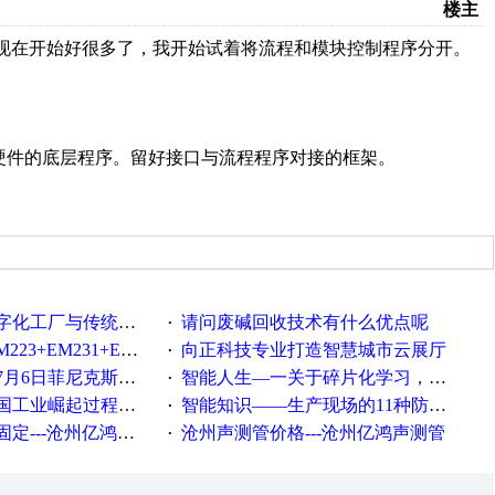
楼主
现在开始好很多了，我开始试着将流程和模块控制程序分开。
硬件的底层程序。留好接口与流程程序对接的框架。
统工厂的差别体现在哪里？
请问废碱回收技术有什么优点呢
·
35+EM232+EM232怎么用以太网通讯？
向正科技专业打造智慧城市云展厅
·
菲尼克斯在线研讨会即得
智能人生—一关于碎片化学习，看这一篇就够了！
·
程中不得不提的10个关键词
智能知识——生产现场的11种防错！(1)
·
---沧州亿鸿声测管
沧州声测管价格---沧州亿鸿声测管​
·