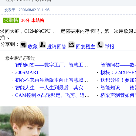
发表于：2020-08-02 08:11:05
求助帖
30分-未结帖
求问大虾，CJ2M的CPU，一定需要用内存卡吗，第一次用欧姆
插卡
分享到：
收藏
邀请回答
回复楼主
举报
楼主最近还看过
智能问答——数字工厂、智慧工厂和智能制造三者的区别是什么？
智能问答——数字化工厂与传
·
·
200SMART
模块：224XP+EM223+EM231+EM2
·
·
初心不忘再添新版本向正智慧城市云展厅3.0版亮相
送积分啦！参加7月6日
·
·
智能人生—一人生到最后，其实拼的都是人品
智能知识——德国工业崛起过
·
·
CAM控制器凸轮邦定、飞剪、追剪等C功能块
桥梁声测管如何固定
·
·