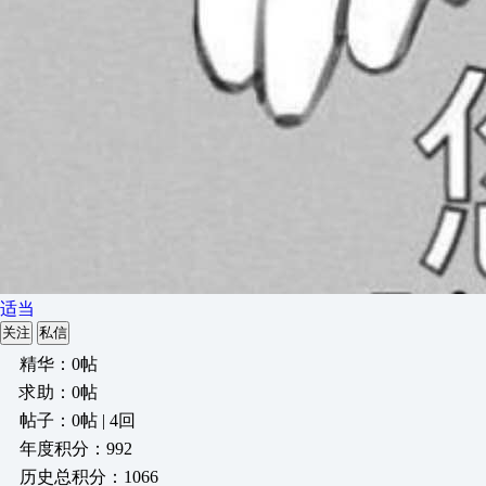
适当
关注
私信
精华：0帖
求助：0帖
帖子：0帖 | 4回
年度积分：992
历史总积分：1066