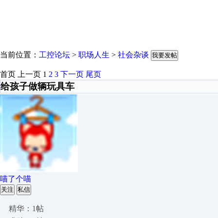
当前位置：
工控论坛
>
职场人生
>
社会杂谈
我要发帖
首页
上一页
1
2
3
下一页
尾页
给孩子做辆玩具车
喵了个喵
关注
私信
精华：1帖