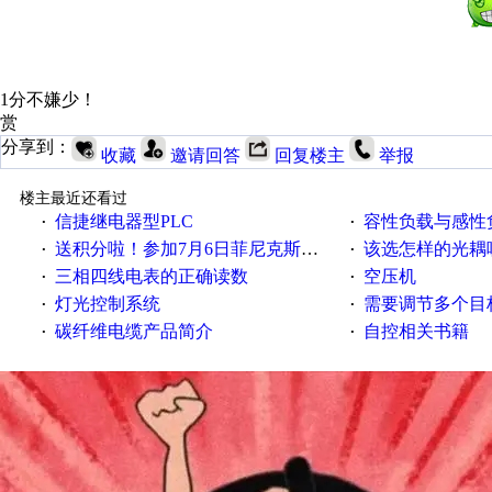
1分不嫌少！
赏
分享到：
收藏
邀请回答
回复楼主
举报
楼主最近还看过
信捷继电器型PLC
容性负载与感性负
·
·
送积分啦！参加7月6日菲尼克斯在线研讨会即得
该选怎样的光耦
·
·
三相四线电表的正确读数
空压机
·
·
灯光控制系统
需要调节多个目标的
·
·
碳纤维电缆产品简介
自控相关书籍
·
·