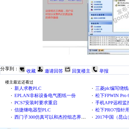
分享到：
收藏
邀请回答
回复楼主
举报
楼主最近还看过
新人求教PLC
三菱plc编写绕
·
·
EPLAN非标设备电气图纸一份
松下FPWIN Pr
·
·
PCS7安装时要求重启
手机APP远程监控
·
·
信捷继电器型PLC
松下PRO7指针
·
·
西门子300仿真可以和杰控组态界面通讯吗
2017中国（昆山）
·
·