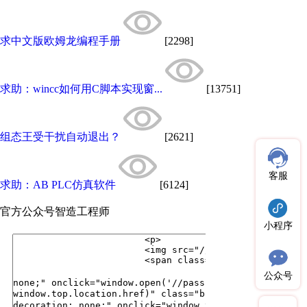
求中文版欧姆龙编程手册
[2298]
求助：wincc如何用C脚本实现窗...
[13751]
组态王受干扰自动退出？
[2621]
客服
求助：AB PLC仿真软件
[6124]
官方公众号
智造工程师
小程序
公众号