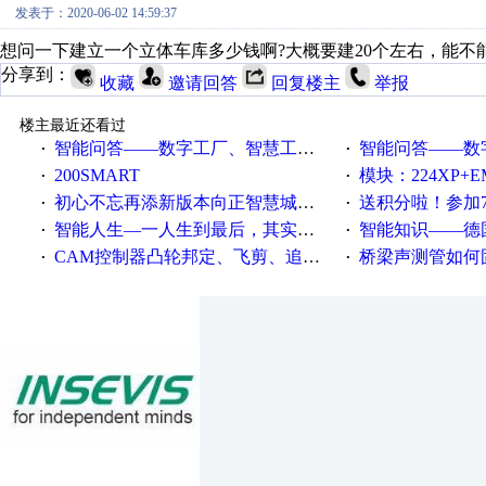
发表于：2020-06-02 14:59:37
想问一下建立一个立体车库多少钱啊?大概要建20个左右，能
分享到：
收藏
邀请回答
回复楼主
举报
楼主最近还看过
智能问答——数字工厂、智慧工厂和智能制造三者的区别是什么？
智能问答——数字化工厂与传
·
·
200SMART
模块：224XP+EM223+EM231+EM2
·
·
初心不忘再添新版本向正智慧城市云展厅3.0版亮相
送积分啦！参加7月6日
·
·
智能人生—一人生到最后，其实拼的都是人品
智能知识——德国工业崛起过
·
·
CAM控制器凸轮邦定、飞剪、追剪等C功能块
桥梁声测管如何固定
·
·