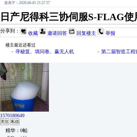
发表于：2020-06-01 21:27:57
日产尼得科三协伺服S-FLAG
分享到：
收藏
邀请回答
回复楼主
举报
楼主最近还看过
寻秘笈、填问卷、赢无人机
第二届智造工程师节投
·
·
1570180649
关注
私信
精华：0帖