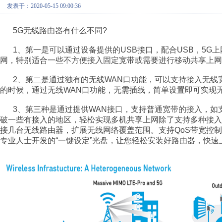
发表于：2020-05-15 09:00:36
5G
无线路由器有什么不同
?
1
、第一是可以通过设备提供的
USB
接口，配合
USB
，
5G
上
网，特别适合一些不方便接入固定宽带或需要进行移动共享上网
2
、第二是通过独有的无线
WAN
口功能，可以支持接入无线
的时候，通过无线
WAN
口功能，无需插线，简单设置即可实现
3
、第三种是通过提供
WAN
接口，支持普通宽带的接入，如
破一些有接入的地区，轻松实现多机共享上网除了支持多种接入
接几台无线路由器，扩展无线网络覆盖范围。支持
QoS
带宽控制
专业人士开发的
“
一键设定
”
光盘，让您轻松安装好路由器，快速