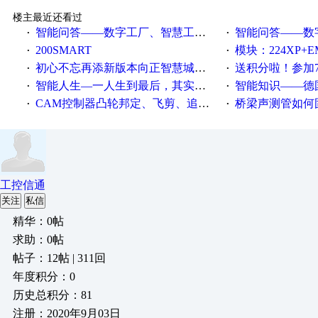
楼主最近还看过
智能问答——数字工厂、智慧工厂和智能制造三者的区别是什么？
智能问答——数字化工厂与传
·
·
200SMART
模块：224XP+EM223+EM231+EM2
·
·
初心不忘再添新版本向正智慧城市云展厅3.0版亮相
送积分啦！参加7月6日
·
·
智能人生—一人生到最后，其实拼的都是人品
智能知识——德国工业崛起过
·
·
CAM控制器凸轮邦定、飞剪、追剪等C功能块
桥梁声测管如何固定
·
·
工控信通
关注
私信
精华：0帖
求助：0帖
帖子：12帖 | 311回
年度积分：0
历史总积分：81
注册：2020年9月03日