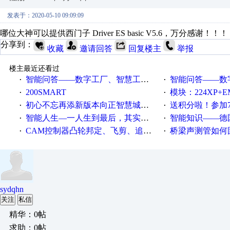
发表于：2020-05-10 09:09:09
哪位大神可以提供西门子 Driver ES basic V5.6，万分感谢！！！
分享到：
收藏
邀请回答
回复楼主
举报
楼主最近还看过
智能问答——数字工厂、智慧工厂和智能制造三者的区别是什么？
智能问答——数字化工厂与传
·
·
200SMART
模块：224XP+EM223+EM231+EM2
·
·
初心不忘再添新版本向正智慧城市云展厅3.0版亮相
送积分啦！参加7月6日
·
·
智能人生—一人生到最后，其实拼的都是人品
智能知识——德国工业崛起过
·
·
CAM控制器凸轮邦定、飞剪、追剪等C功能块
桥梁声测管如何固定
·
·
sydqhn
关注
私信
精华：0帖
求助：0帖