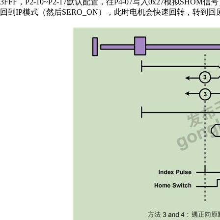
3FFF，P2-10~P2-17默认配置，往P4-07写入0x27模拟SHOM信
回到IP模式（然后SERO_ON），此时电机会快速回转，转到回原点