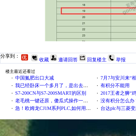
分享到：
收藏
邀请回答
回复楼主
举报
楼主最近还看过
中国氮肥出口大减
7月7与安川来“
·
·
我已经卧床一个多月了，是出去安装机械手在高速遭遇车祸所致:大家工作都要特别注意啊
有积分不能用
·
·
S7-200CN与S7-200SMART的区别
2017王者之狮“鸡”情签到
·
·
老毛桃一键还原，傻瓜式操作一键轻松备份还原；程序为向导式安装，一键即可实现自动备份或还原系统。
没有积分怎么办
·
·
急！欧姆龙CJ1M系列PLC,如何用时间控制变频器。要求时间在组态王中可以自由输入！拜托各位大神了！
台达plc与三菱
·
·