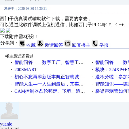
发表于：2020-03-30 14:36:21
西门子仿真调试辅助软件下载，需要的拿去，
可以通过此软件调试上位机通信，比如西门子PLC与C#、C++、L
下载附件需2积分！
分享到：
收藏
邀请回答
回复楼主
举报
楼主最近还看过
智能问答——数字工厂、智慧工厂和智能制造三者的区别是什么？
智能问答——数字化工厂与传
·
·
200SMART
模块：224XP+EM223+EM231+EM2
·
·
初心不忘再添新版本向正智慧城市云展厅3.0版亮相
送积分啦！参加7月6日
·
·
智能人生—一人生到最后，其实拼的都是人品
智能知识——德国工业崛起过
·
·
CAM控制器凸轮邦定、飞剪、追剪等C功能块
桥梁声测管如何固定
·
·
yuanle