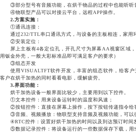
③部分型号有音频功能，在烘干物品的过程中也能听听
④物联型产品可以对接云平台，远程APP操作。
2.方案实施：
①通讯连接：
通过
232/TTL串口通讯方式，与设备的主板相连，家
②安装定位：
屏上主板有
4各定位孔，开孔尺寸为屏幕AA视窗区域
用钣金外壳，一般大彩标准品即可满足客户的要求）
③组态开发
使用
VISUALTFT软件开发，丰富的组态软件，给
客户在烘干加热的同时看看电影，缓解疲劳。
3.界面功能：
烘干加热设备一般界面比较少，主要用到以下控件。
①文本控件：用来设备运转时的温度和风速；
②按钮控件：直接在屏幕上操作，按下按钮传递指令给
③音频、视频播放：物联型支持音频及视频功能，可以
④RTC控件：设置好烘干加热的时间以及到达预订时间
⑤数据记录控件：将设备运行的一些数据保存下载，用