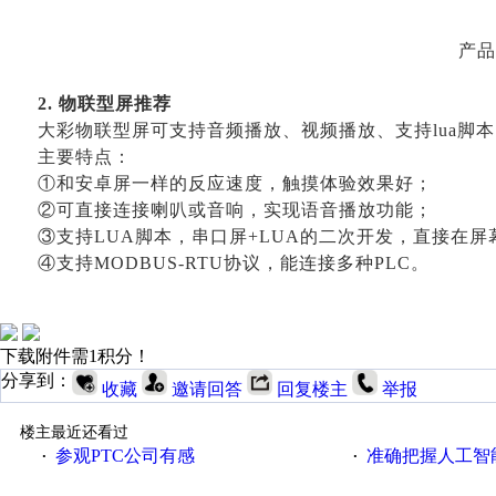
产品
2.
物联型屏推荐
大彩物联型屏可支持音频播放、视频播放、支持
lua脚
主要特点：
①和安卓屏一样的反应速度，触摸体验效果好；
②可直接连接喇叭或音响，实现语音播放功能；
③支持LUA脚本，串口屏+LUA的二次开发，直接在
④支持MODBUS-RTU协议，能连接多种PLC。
1
下载附件需1积分！
分享到：
收藏
邀请回答
回复楼主
举报
楼主最近还看过
参观PTC公司有感
准确把握人工智
·
·