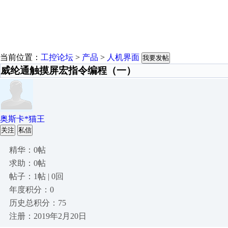
当前位置：
工控论坛
>
产品
>
人机界面
我要发帖
威纶通触摸屏宏指令编程（一）
奥斯卡*猫王
关注
私信
精华：0帖
求助：0帖
帖子：1帖 | 0回
年度积分：0
历史总积分：75
注册：2019年2月20日